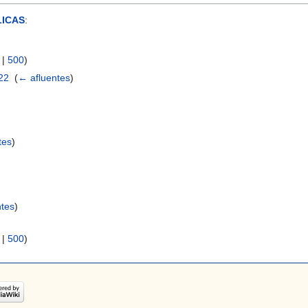
ICAS
:
|
500
)
22
‎
(
← afluentes
)
tes
)
ntes
)
|
500
)