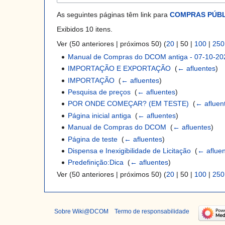
As seguintes páginas têm link para
COMPRAS PÚBL
Exibidos 10 itens.
Ver (
50 anteriores
|
próximos 50
) (
20
|
50
|
100
|
250
Manual de Compras do DCOM antiga - 07-10-20
IMPORTAÇÃO E EXPORTAÇÃO
‎
(
← afluentes
)
IMPORTAÇÃO
‎
(
← afluentes
)
Pesquisa de preços
‎
(
← afluentes
)
POR ONDE COMEÇAR? (EM TESTE)
‎
(
← afluen
Página inicial antiga
‎
(
← afluentes
)
Manual de Compras do DCOM
‎
(
← afluentes
)
Página de teste
‎
(
← afluentes
)
Dispensa e Inexigibilidade de Licitação
‎
(
← aflue
Predefinição:Dica
‎
(
← afluentes
)
Ver (
50 anteriores
|
próximos 50
) (
20
|
50
|
100
|
250
Sobre Wiki@DCOM
Termo de responsabilidade