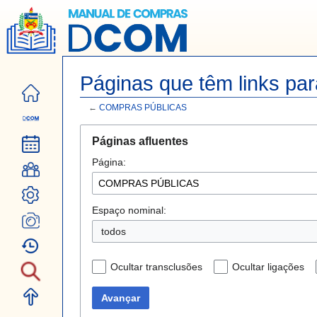
Páginas que têm links 
←
COMPRAS PÚBLICAS
Ir
Ir
Páginas afluentes
para
para
Página:
navegação
pesquisar
Espaço nominal:
todos
Ocultar transclusões
Ocultar ligações
Avançar