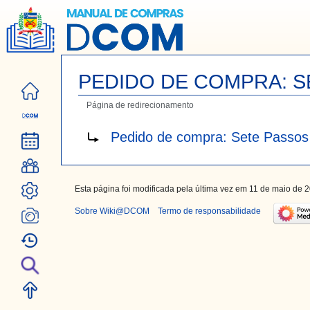
PEDIDO DE COMPRA: S
Página de redirecionamento
Ir
Ir
Redirecionar para:
Pedido de compra: Sete Passos
para
para
navegação
pesquisar
Esta página foi modificada pela última vez em 11 de maio de 
Sobre Wiki@DCOM
Termo de responsabilidade